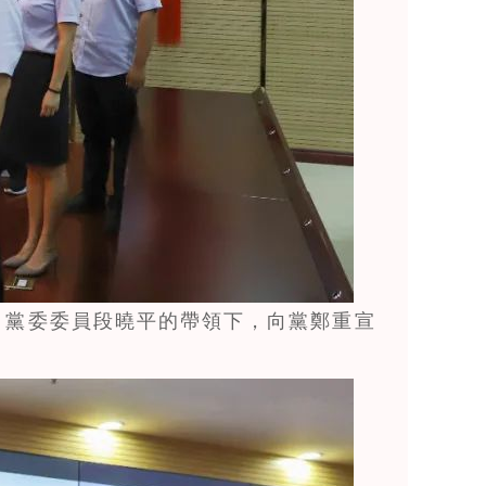
司黨委委員段曉平的帶領下，向黨鄭重宣