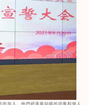
志的加入。他們經過黨組織的培養和個人