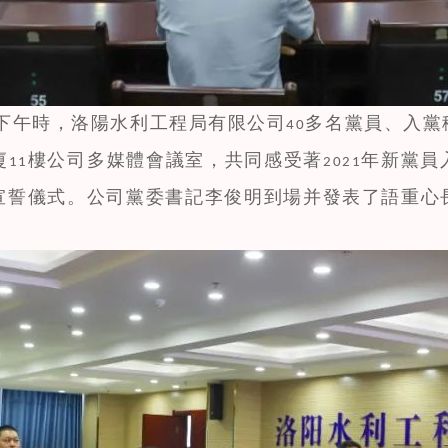
下午時，洛陽水利工程局有限公司
多名黨員、入黨
40
廈
樓公司多媒體會議室，共同感受著
年新黨員
11
2021
宣誓儀式。公司黨委書記李俊明到場并發表了語重心