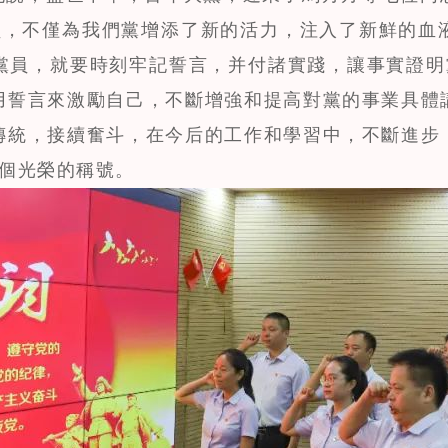
黨員，不僅為我們黨增添了新的活力，注入了新鮮的血
黨員，就要時刻牢記誓言，并付諸實踐，讓事實證明黨
用誓言來激勵自己，不斷增強和提高對黨的事業具體
傳統，接續奮斗，在今后的工作和學習中，不斷進步
這個光榮的稱號。