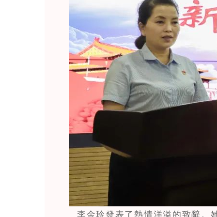
李金玲發表了熱情洋溢的致辭。