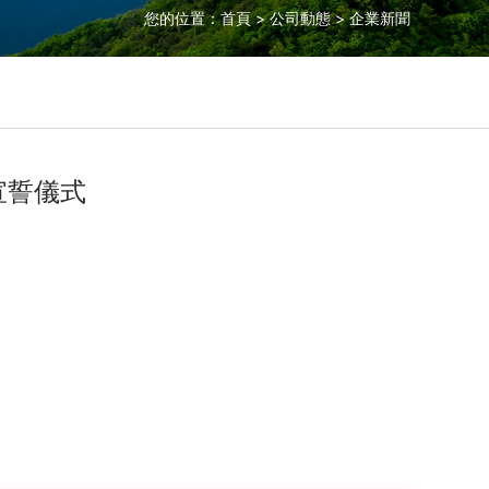
您的位置：
首頁
>
公司動態
>
企業新聞
宣誓儀式