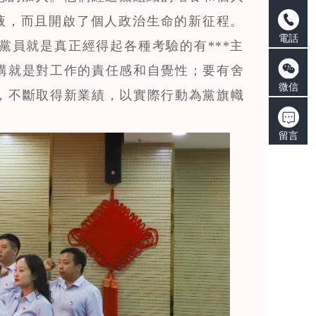
液，而且開啟了個人政治生命的新征程。
電話
員就是真正經得起各種考驗的有***主
講就是對工作的責任感和自覺性；要有舍
微信
，不斷取得新業績，以實際行動為黨旗幟
留言